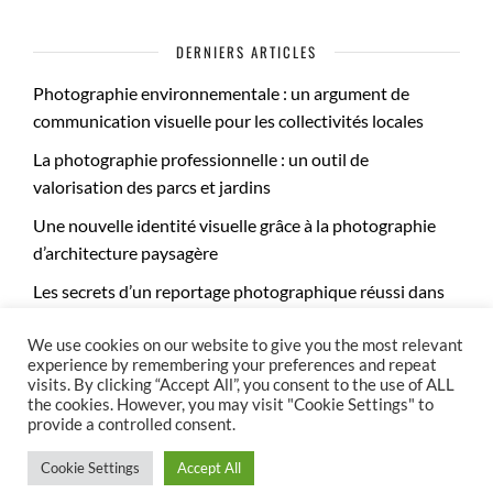
DERNIERS ARTICLES
Photographie environnementale : un argument de
communication visuelle pour les collectivités locales
La photographie professionnelle : un outil de
valorisation des parcs et jardins
Une nouvelle identité visuelle grâce à la photographie
d’architecture paysagère
Les secrets d’un reportage photographique réussi dans
les jardins publics
We use cookies on our website to give you the most relevant
experience by remembering your preferences and repeat
visits. By clicking “Accept All”, you consent to the use of ALL
the cookies. However, you may visit "Cookie Settings" to
provide a controlled consent.
Mentions légales
Politique de confidentialité
© Copyright Stéphane GROSSIN | s.grossin@parcs-et-jardins-de-france.fr
Cookie Settings
Accept All
| 2024