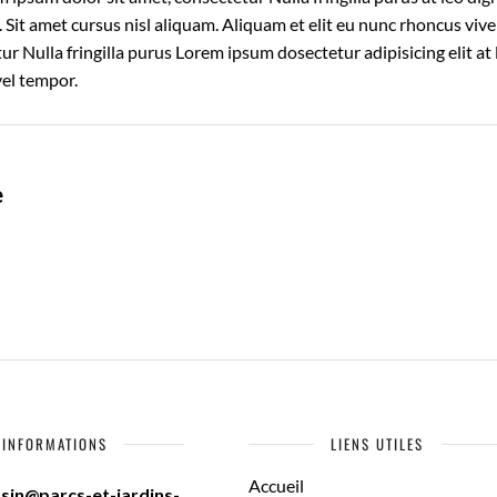
it amet cursus nisl aliquam. Aliquam et elit eu nunc rhoncus vive
ur Nulla fringilla purus Lorem ipsum dosectetur adipisicing elit at 
el tempor.
e
INFORMATIONS
LIENS UTILES
Accueil
ssin@parcs-et-jardins-