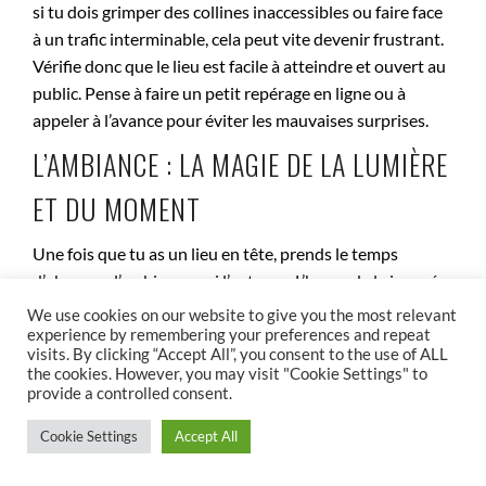
si tu dois grimper des collines inaccessibles ou faire face
à un trafic interminable, cela peut vite devenir frustrant.
Vérifie donc que le lieu est facile à atteindre et ouvert au
public. Pense à faire un petit repérage en ligne ou à
appeler à l’avance pour éviter les mauvaises surprises.
L’AMBIANCE : LA MAGIE DE LA LUMIÈRE
ET DU MOMENT
Une fois que tu as un lieu en tête, prends le temps
d’observer l’ambiance qui l’entoure. L’heure de la journée
peut transformer une image ordinaire en une œuvre
We use cookies on our website to give you the most relevant
d’art. Imagine un vieux phare au lever du soleil,
experience by remembering your preferences and repeat
visits. By clicking “Accept All”, you consent to the use of ALL
enveloppé de brume. Ça crée une atmosphère
the cookies. However, you may visit "Cookie Settings" to
mystérieuse et poétique. À l’inverse, le même phare sous
provide a controlled consent.
un ciel bleu éclatant aura une toute autre allure. N’hésite
Cookie Settings
Accept All
pas à visiter le site à différents moments pour voir ce qui
fonctionne le mieux. La lumière douce de l’aube ou du